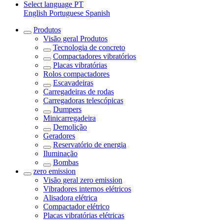
Select language
PT
English
Portuguese
Spanish
Produtos
Visão geral
Produtos
Tecnologia de concreto
Compactadores vibratórios
Placas vibratórias
Rolos compactadores
Escavadeiras
Carregadeiras de rodas
Carregadoras telescópicas
Dumpers
Minicarregadeira
Demolição
Geradores
Reservatório de energia
Iluminação
Bombas
zero emission
Visão geral
zero emission
Vibradores internos elétricos
Alisadora elétrica
Compactador elétrico
Placas vibratórias elétricas