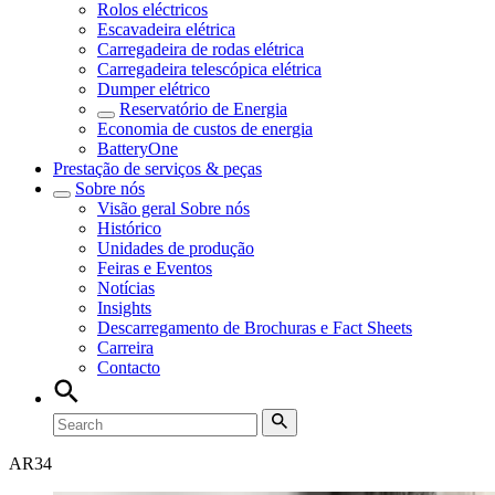
Rolos eléctricos
Escavadeira elétrica
Carregadeira de rodas elétrica
Carregadeira telescópica elétrica
Dumper elétrico
Reservatório de Energia
Economia de custos de energia
BatteryOne
Prestação de serviços & peças
Sobre nós
Visão geral
Sobre nós
Histórico
Unidades de produção
Feiras e Eventos
Notícias
Insights
Descarregamento de Brochuras e Fact Sheets
Carreira
Contacto
AR
34