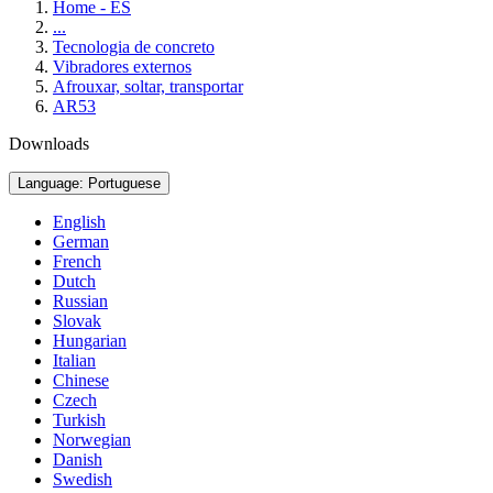
Home - ES
...
Tecnologia de concreto
Vibradores externos
Afrouxar, soltar, transportar
AR53
Downloads
Language: Portuguese
English
German
French
Dutch
Russian
Slovak
Hungarian
Italian
Chinese
Czech
Turkish
Norwegian
Danish
Swedish