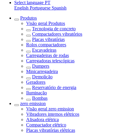
Select language
PT
English
Portuguese
Spanish
Produtos
Visão geral
Produtos
Tecnologia de concreto
Compactadores vibratórios
Placas vibratórias
Rolos compactadores
Escavadeiras
Carregadeiras de rodas
Carregadoras telescópicas
Dumpers
Minicarregadeira
Demolição
Geradores
Reservatório de energia
Iluminação
Bombas
zero emission
Visão geral
zero emission
Vibradores internos elétricos
Alisadora elétrica
Compactador elétrico
Placas vibratórias elétricas