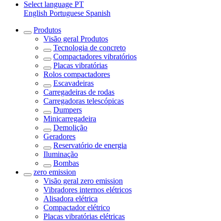
Select language
PT
English
Portuguese
Spanish
Produtos
Visão geral
Produtos
Tecnologia de concreto
Compactadores vibratórios
Placas vibratórias
Rolos compactadores
Escavadeiras
Carregadeiras de rodas
Carregadoras telescópicas
Dumpers
Minicarregadeira
Demolição
Geradores
Reservatório de energia
Iluminação
Bombas
zero emission
Visão geral
zero emission
Vibradores internos elétricos
Alisadora elétrica
Compactador elétrico
Placas vibratórias elétricas