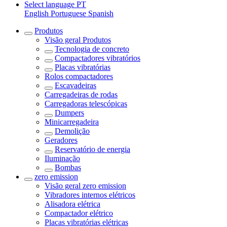
Select language
PT
English
Portuguese
Spanish
Produtos
Visão geral
Produtos
Tecnologia de concreto
Compactadores vibratórios
Placas vibratórias
Rolos compactadores
Escavadeiras
Carregadeiras de rodas
Carregadoras telescópicas
Dumpers
Minicarregadeira
Demolição
Geradores
Reservatório de energia
Iluminação
Bombas
zero emission
Visão geral
zero emission
Vibradores internos elétricos
Alisadora elétrica
Compactador elétrico
Placas vibratórias elétricas