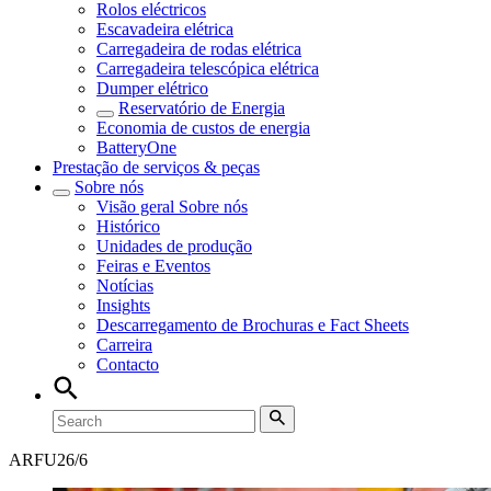
Rolos eléctricos
Escavadeira elétrica
Carregadeira de rodas elétrica
Carregadeira telescópica elétrica
Dumper elétrico
Reservatório de Energia
Economia de custos de energia
BatteryOne
Prestação de serviços & peças
Sobre nós
Visão geral
Sobre nós
Histórico
Unidades de produção
Feiras e Eventos
Notícias
Insights
Descarregamento de Brochuras e Fact Sheets
Carreira
Contacto
ARFU
26/6