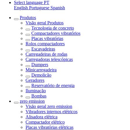
Select language
PT
English
Portuguese
Spanish
Produtos
Visão geral
Produtos
Tecnologia de concreto
Compactadores vibratórios
Placas vibratórias
Rolos compactadores
Escavadeiras
Carregadeiras de rodas
Carregadoras telescópicas
Dumpers
Minicarregadeira
Demolição
Geradores
Reservatório de energia
Iluminação
Bombas
zero emission
Visão geral
zero emission
Vibradores internos elétricos
Alisadora elétrica
Compactador elétrico
Placas vibratórias elétricas