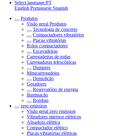
Select language
PT
English
Portuguese
Spanish
Produtos
Visão geral
Produtos
Tecnologia de concreto
Compactadores vibratórios
Placas vibratórias
Rolos compactadores
Escavadeiras
Carregadeiras de rodas
Carregadoras telescópicas
Dumpers
Minicarregadeira
Demolição
Geradores
Reservatório de energia
Iluminação
Bombas
zero emission
Visão geral
zero emission
Vibradores internos elétricos
Alisadora elétrica
Compactador elétrico
Placas vibratórias elétricas