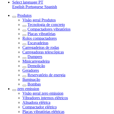
Select language
PT
English
Portuguese
Spanish
Produtos
Visão geral
Produtos
Tecnologia de concreto
Compactadores vibratórios
Placas vibratórias
Rolos compactadores
Escavadeiras
Carregadeiras de rodas
Carregadoras telescópicas
Dumpers
Minicarregadeira
Demolição
Geradores
Reservatório de energia
Iluminação
Bombas
zero emission
Visão geral
zero emission
Vibradores internos elétricos
Alisadora elétrica
Compactador elétrico
Placas vibratórias elétricas