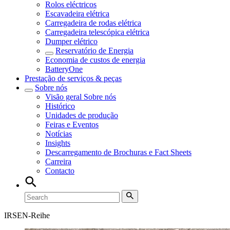
Rolos eléctricos
Escavadeira elétrica
Carregadeira de rodas elétrica
Carregadeira telescópica elétrica
Dumper elétrico
Reservatório de Energia
Economia de custos de energia
BatteryOne
Prestação de serviços & peças
Sobre nós
Visão geral
Sobre nós
Histórico
Unidades de produção
Feiras e Eventos
Notícias
Insights
Descarregamento de Brochuras e Fact Sheets
Carreira
Contacto
IRSEN-Reihe