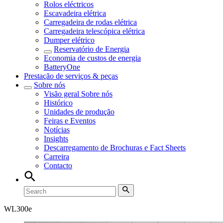
Rolos eléctricos
Escavadeira elétrica
Carregadeira de rodas elétrica
Carregadeira telescópica elétrica
Dumper elétrico
Reservatório de Energia
Economia de custos de energia
BatteryOne
Prestação de serviços & peças
Sobre nós
Visão geral
Sobre nós
Histórico
Unidades de produção
Feiras e Eventos
Notícias
Insights
Descarregamento de Brochuras e Fact Sheets
Carreira
Contacto
WL
300e