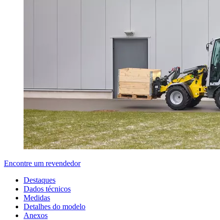
Encontre um revendedor
Destaques
Dados técnicos
Medidas
Detalhes do modelo
Anexos