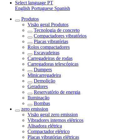
Select language
PT
English
Portuguese
Spanish
Produtos
Visão geral
Produtos
Tecnologia de concreto
Compactadores vibratórios
Placas vibratórias
Rolos compactadores
Escavadeiras
Carregadeiras de rodas
Carregadoras telescópicas
Dumpers
Minicarregadeira
Demolição
Geradores
Reservatório de energia
Iluminação
Bombas
zero emission
Visão geral
zero emission
Vibradores internos elétricos
Alisadora elétrica
Compactador elétrico
Placas vibratórias elétricas