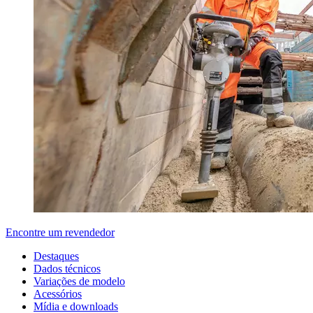
Encontre um revendedor
Destaques
Dados técnicos
Variações de modelo
Acessórios
Mídia e downloads