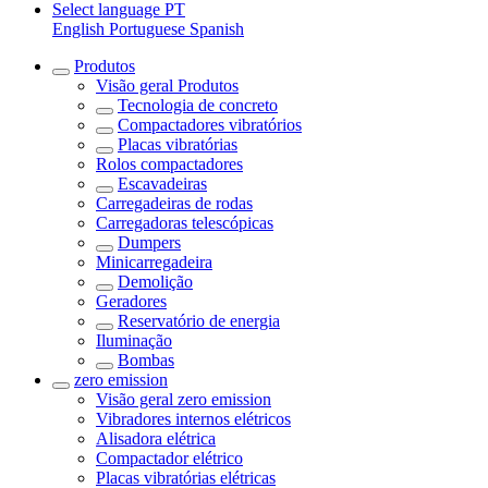
Select language
PT
English
Portuguese
Spanish
Produtos
Visão geral
Produtos
Tecnologia de concreto
Compactadores vibratórios
Placas vibratórias
Rolos compactadores
Escavadeiras
Carregadeiras de rodas
Carregadoras telescópicas
Dumpers
Minicarregadeira
Demolição
Geradores
Reservatório de energia
Iluminação
Bombas
zero emission
Visão geral
zero emission
Vibradores internos elétricos
Alisadora elétrica
Compactador elétrico
Placas vibratórias elétricas