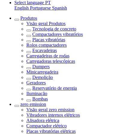
Select language
PT
English
Portuguese
Spanish
Produtos
Visão geral
Produtos
Tecnologia de concreto
Compactadores vibratórios
Placas vibratórias
Rolos compactadores
Escavadeiras
Carregadeiras de rodas
Carregadoras telescópicas
Dumpers
Minicarregadeira
Demolição
Geradores
Reservatório de energia
Iluminação
Bombas
zero emission
Visão geral
zero emission
Vibradores internos elétricos
Alisadora elétrica
Compactador elétrico
Placas vibratórias elétricas