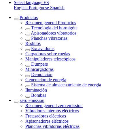
Select language
ES
English
Portuguese
Spanish
Productos
Resumen general
Productos
Tecnología del hormigón
Apisonadores vibratorios
Planchas vibratorias
Rodillos
Excavadoras
Cargadoras sobre ruedas
Manipuladores telescópicos
Dumpers
Minicargadoras
Demolición
Generación de energía
Sistema de almacenamiento de energía
Iluminación
Bombas
zero emission
Resumen general
zero emission
Vibradores internos eléctricos
Fratasadoras eléctricas
Apisonadores eléctricos
Planchas vibratorias eléctricas