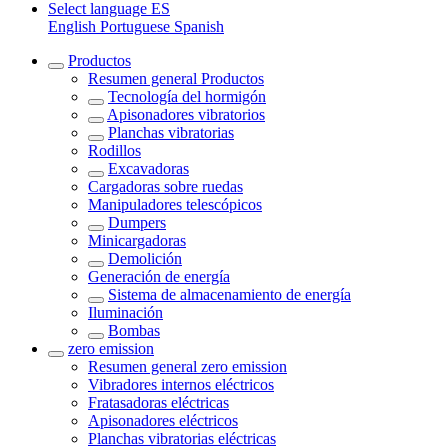
Select language
ES
English
Portuguese
Spanish
Productos
Resumen general
Productos
Tecnología del hormigón
Apisonadores vibratorios
Planchas vibratorias
Rodillos
Excavadoras
Cargadoras sobre ruedas
Manipuladores telescópicos
Dumpers
Minicargadoras
Demolición
Generación de energía
Sistema de almacenamiento de energía
Iluminación
Bombas
zero emission
Resumen general
zero emission
Vibradores internos eléctricos
Fratasadoras eléctricas
Apisonadores eléctricos
Planchas vibratorias eléctricas