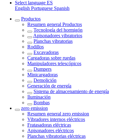
Select language
ES
English
Portuguese
Spanish
Productos
Resumen general
Productos
Tecnología del hormigón
Apisonadores vibratorios
Planchas vibratorias
Rodillos
Excavadoras
Cargadoras sobre ruedas
Manipuladores telescópicos
Dumpers
Minicargadoras
Demolición
Generación de energía
Sistema de almacenamiento de energía
Iluminación
Bombas
zero emission
Resumen general
zero emission
Vibradores internos eléctricos
Fratasadoras eléctricas
Apisonadores eléctricos
Planchas vibratorias eléctricas