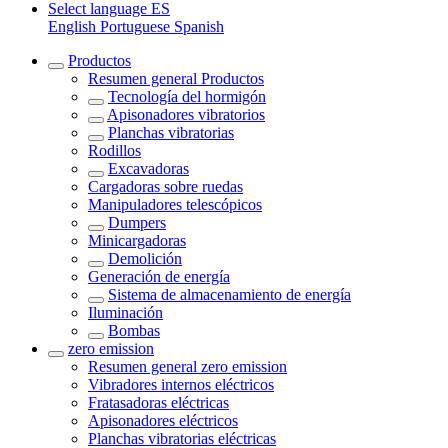
Select language
ES
English
Portuguese
Spanish
Productos
Resumen general
Productos
Tecnología del hormigón
Apisonadores vibratorios
Planchas vibratorias
Rodillos
Excavadoras
Cargadoras sobre ruedas
Manipuladores telescópicos
Dumpers
Minicargadoras
Demolición
Generación de energía
Sistema de almacenamiento de energía
Iluminación
Bombas
zero emission
Resumen general
zero emission
Vibradores internos eléctricos
Fratasadoras eléctricas
Apisonadores eléctricos
Planchas vibratorias eléctricas