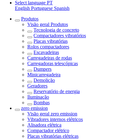
Select language
PT
English
Portuguese
Spanish
Produtos
Visão geral
Produtos
Tecnologia de concreto
Compactadores vibratórios
Placas vibratórias
Rolos compactadores
Escavadeiras
Carregadeiras de rodas
Carregadoras telescópicas
Dumpers
Minicarregadeira
Demolição
Geradores
Reservatório de energia
Iluminação
Bombas
zero emission
Visão geral
zero emission
Vibradores internos elétricos
Alisadora elétrica
Compactador elétrico
Placas vibratórias elétricas