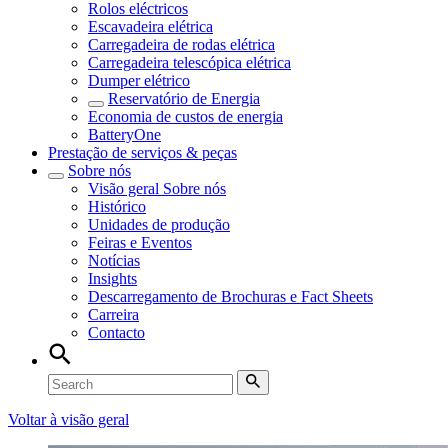
Rolos eléctricos
Escavadeira elétrica
Carregadeira de rodas elétrica
Carregadeira telescópica elétrica
Dumper elétrico
Reservatório de Energia
Economia de custos de energia
BatteryOne
Prestação de serviços & peças
Sobre nós
Visão geral
Sobre nós
Histórico
Unidades de produção
Feiras e Eventos
Notícias
Insights
Descarregamento de Brochuras e Fact Sheets
Carreira
Contacto
Voltar à visão geral