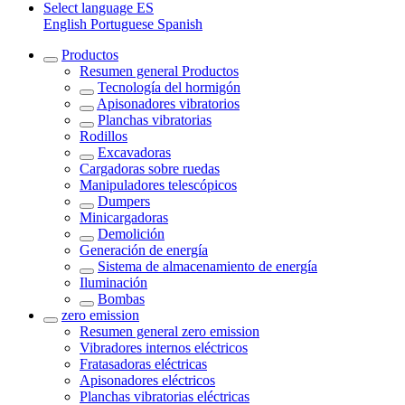
Select language
ES
English
Portuguese
Spanish
Productos
Resumen general
Productos
Tecnología del hormigón
Apisonadores vibratorios
Planchas vibratorias
Rodillos
Excavadoras
Cargadoras sobre ruedas
Manipuladores telescópicos
Dumpers
Minicargadoras
Demolición
Generación de energía
Sistema de almacenamiento de energía
Iluminación
Bombas
zero emission
Resumen general
zero emission
Vibradores internos eléctricos
Fratasadoras eléctricas
Apisonadores eléctricos
Planchas vibratorias eléctricas