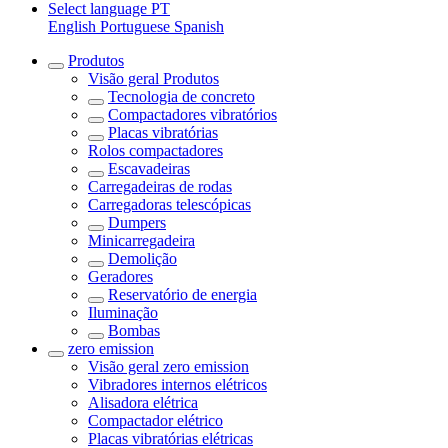
Select language
PT
English
Portuguese
Spanish
Produtos
Visão geral
Produtos
Tecnologia de concreto
Compactadores vibratórios
Placas vibratórias
Rolos compactadores
Escavadeiras
Carregadeiras de rodas
Carregadoras telescópicas
Dumpers
Minicarregadeira
Demolição
Geradores
Reservatório de energia
Iluminação
Bombas
zero emission
Visão geral
zero emission
Vibradores internos elétricos
Alisadora elétrica
Compactador elétrico
Placas vibratórias elétricas