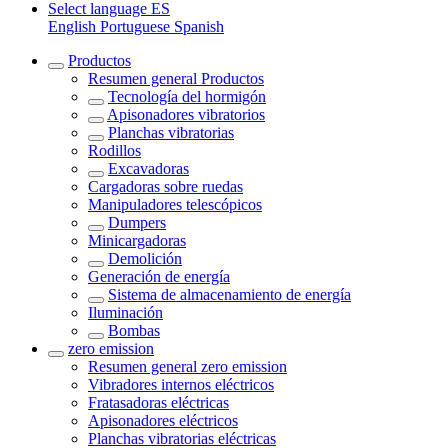
Select language
ES
English
Portuguese
Spanish
Productos
Resumen general
Productos
Tecnología del hormigón
Apisonadores vibratorios
Planchas vibratorias
Rodillos
Excavadoras
Cargadoras sobre ruedas
Manipuladores telescópicos
Dumpers
Minicargadoras
Demolición
Generación de energía
Sistema de almacenamiento de energía
Iluminación
Bombas
zero emission
Resumen general
zero emission
Vibradores internos eléctricos
Fratasadoras eléctricas
Apisonadores eléctricos
Planchas vibratorias eléctricas