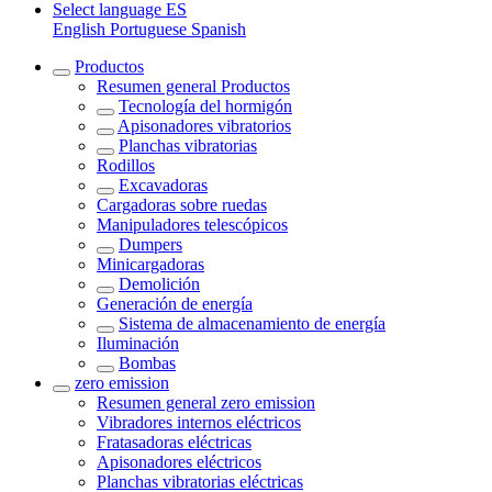
Select language
ES
English
Portuguese
Spanish
Productos
Resumen general
Productos
Tecnología del hormigón
Apisonadores vibratorios
Planchas vibratorias
Rodillos
Excavadoras
Cargadoras sobre ruedas
Manipuladores telescópicos
Dumpers
Minicargadoras
Demolición
Generación de energía
Sistema de almacenamiento de energía
Iluminación
Bombas
zero emission
Resumen general
zero emission
Vibradores internos eléctricos
Fratasadoras eléctricas
Apisonadores eléctricos
Planchas vibratorias eléctricas