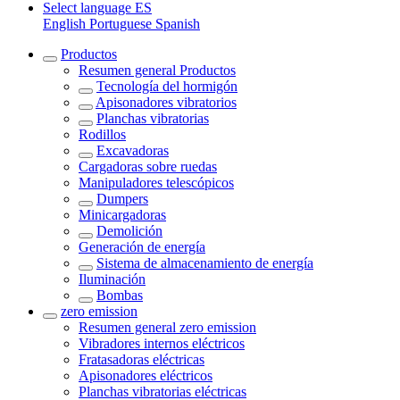
Select language
ES
English
Portuguese
Spanish
Productos
Resumen general
Productos
Tecnología del hormigón
Apisonadores vibratorios
Planchas vibratorias
Rodillos
Excavadoras
Cargadoras sobre ruedas
Manipuladores telescópicos
Dumpers
Minicargadoras
Demolición
Generación de energía
Sistema de almacenamiento de energía
Iluminación
Bombas
zero emission
Resumen general
zero emission
Vibradores internos eléctricos
Fratasadoras eléctricas
Apisonadores eléctricos
Planchas vibratorias eléctricas