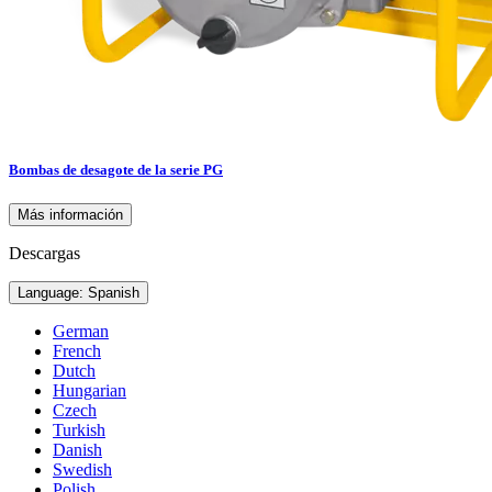
Bombas de desagote de la serie PG
Más información
Descargas
Language: Spanish
German
French
Dutch
Hungarian
Czech
Turkish
Danish
Swedish
Polish