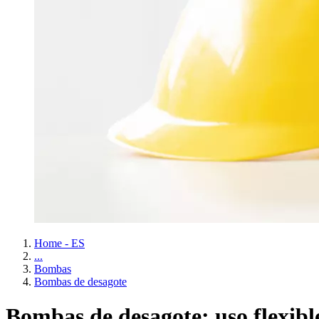
Home - ES
...
Bombas
Bombas de desagote
Bombas de desagote: uso flexibl