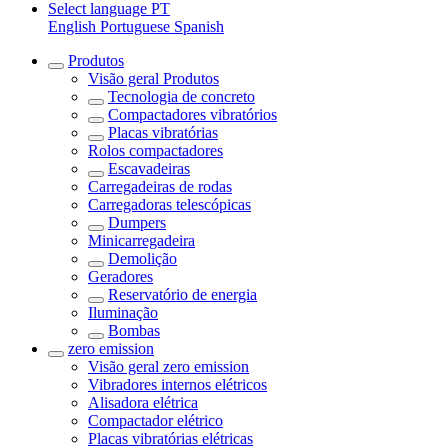
Select language
PT
English
Portuguese
Spanish
Produtos
Visão geral
Produtos
Tecnologia de concreto
Compactadores vibratórios
Placas vibratórias
Rolos compactadores
Escavadeiras
Carregadeiras de rodas
Carregadoras telescópicas
Dumpers
Minicarregadeira
Demolição
Geradores
Reservatório de energia
Iluminação
Bombas
zero emission
Visão geral
zero emission
Vibradores internos elétricos
Alisadora elétrica
Compactador elétrico
Placas vibratórias elétricas