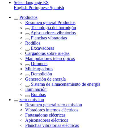
Select language
ES
English
Portuguese
Spanish
Productos
Resumen general
Productos
Tecnología del hormigón
Apisonadores vibratorios
Planchas vibratorias
Rodillos
Excavadoras
Cargadoras sobre ruedas
Manipuladores telescópicos
Dumpers
Minicargadoras
Demolición
Generación de energía
Sistema de almacenamiento de energía
Iluminación
Bombas
zero emission
Resumen general
zero emission
Vibradores internos eléctricos
Fratasadoras eléctricas
Apisonadores eléctricos
Planchas vibratorias eléctricas