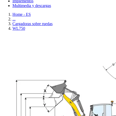
Implementos
Multimedia y descargas
Home - ES
...
Cargadoras sobre ruedas
WL750