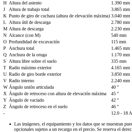
H
Altura del asiento
1.390 mm
J
Altura de trabajo total
3.865 mm
K
Punto de giro de cuchara (altura de elevación máxima)
3.040 mm
L
Altura útil de descarga
2.780 mm
M
Altura de descarga
2.230 mm
N
Alcance (con M)
540 mm
O
Profundidad de excavación
115 mm
P
Anchura total
1.465 mm
Q
Anchura de la oruga
1.170 mm
S
Altura libre sobre el suelo
335 mm
T
Radio máximo exterior
4.165 mm
U
Radio de giro borde exterior
3.850 mm
V
Radio interno
2.240 mm
W
Ángulo unión articulada
40 °
X
Ángulo de retroceso con altura de elevación máxima
45 °
Y
Ángulo de vaciado
42 °
Z
Ángulo de retroceso en el suelo
46 °
-
12.0 - 18 
Las imágenes, el equipamiento y los datos que se muestran pue
opcionales sujetos a un recargo en el precio. Se reserva el dere