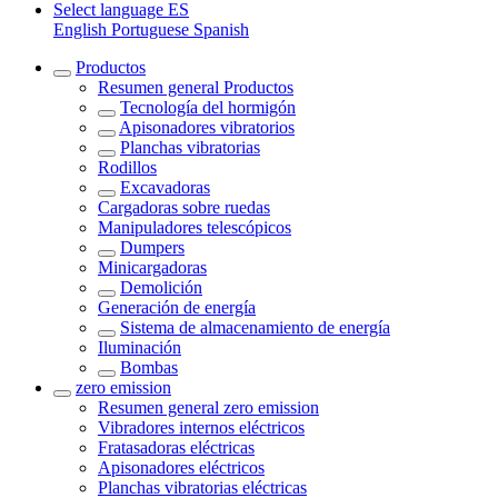
Select language
ES
English
Portuguese
Spanish
Productos
Resumen general
Productos
Tecnología del hormigón
Apisonadores vibratorios
Planchas vibratorias
Rodillos
Excavadoras
Cargadoras sobre ruedas
Manipuladores telescópicos
Dumpers
Minicargadoras
Demolición
Generación de energía
Sistema de almacenamiento de energía
Iluminación
Bombas
zero emission
Resumen general
zero emission
Vibradores internos eléctricos
Fratasadoras eléctricas
Apisonadores eléctricos
Planchas vibratorias eléctricas