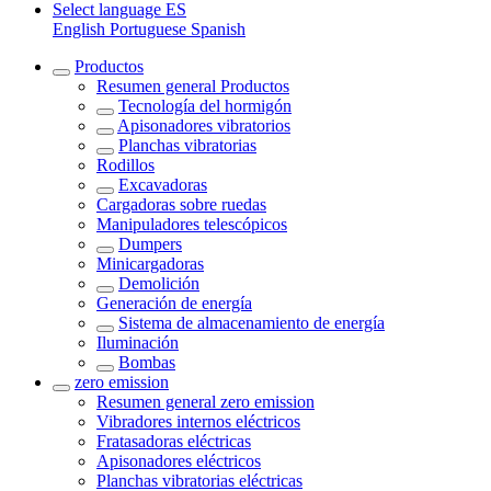
Select language
ES
English
Portuguese
Spanish
Productos
Resumen general
Productos
Tecnología del hormigón
Apisonadores vibratorios
Planchas vibratorias
Rodillos
Excavadoras
Cargadoras sobre ruedas
Manipuladores telescópicos
Dumpers
Minicargadoras
Demolición
Generación de energía
Sistema de almacenamiento de energía
Iluminación
Bombas
zero emission
Resumen general
zero emission
Vibradores internos eléctricos
Fratasadoras eléctricas
Apisonadores eléctricos
Planchas vibratorias eléctricas