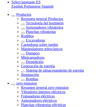
Select language
ES
English
Portuguese
Spanish
Productos
Resumen general
Productos
Tecnología del hormigón
Apisonadores vibratorios
Planchas vibratorias
Rodillos
Excavadoras
Cargadoras sobre ruedas
Manipuladores telescópicos
Dumpers
Minicargadoras
Demolición
Generación de energía
Sistema de almacenamiento de energía
Iluminación
Bombas
zero emission
Resumen general
zero emission
Vibradores internos eléctricos
Fratasadoras eléctricas
Apisonadores eléctricos
Planchas vibratorias eléctricas