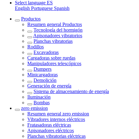
Select language
ES
English
Portuguese
Spanish
Productos
Resumen general
Productos
Tecnología del hormigón
Apisonadores vibratorios
Planchas vibratorias
Rodillos
Excavadoras
Cargadoras sobre ruedas
Manipuladores telescópicos
Dumpers
Minicargadoras
Demolición
Generación de energía
Sistema de almacenamiento de energía
Iluminación
Bombas
zero emission
Resumen general
zero emission
Vibradores internos eléctricos
Fratasadoras eléctricas
Apisonadores eléctricos
Planchas vibratorias eléctricas