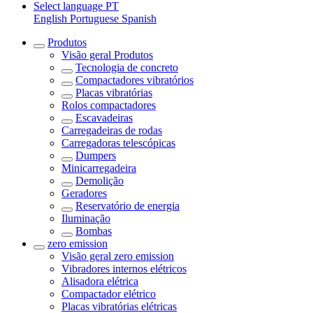
Select language
PT
English
Portuguese
Spanish
Produtos
Visão geral
Produtos
Tecnologia de concreto
Compactadores vibratórios
Placas vibratórias
Rolos compactadores
Escavadeiras
Carregadeiras de rodas
Carregadoras telescópicas
Dumpers
Minicarregadeira
Demolição
Geradores
Reservatório de energia
Iluminação
Bombas
zero emission
Visão geral
zero emission
Vibradores internos elétricos
Alisadora elétrica
Compactador elétrico
Placas vibratórias elétricas