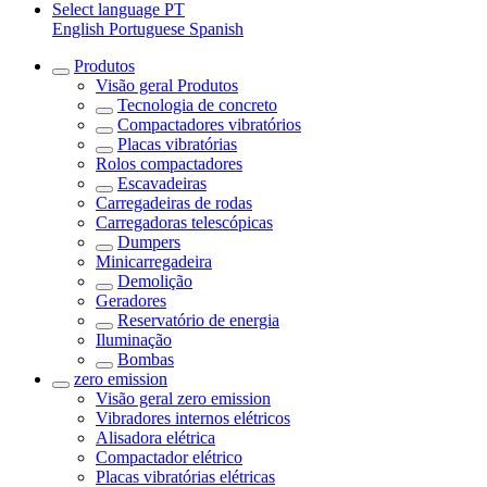
Select language
PT
English
Portuguese
Spanish
Produtos
Visão geral
Produtos
Tecnologia de concreto
Compactadores vibratórios
Placas vibratórias
Rolos compactadores
Escavadeiras
Carregadeiras de rodas
Carregadoras telescópicas
Dumpers
Minicarregadeira
Demolição
Geradores
Reservatório de energia
Iluminação
Bombas
zero emission
Visão geral
zero emission
Vibradores internos elétricos
Alisadora elétrica
Compactador elétrico
Placas vibratórias elétricas