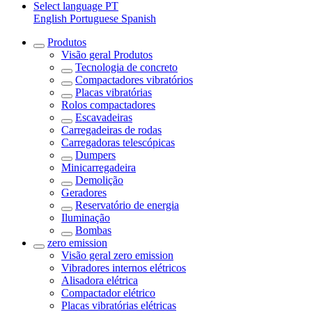
Select language
PT
English
Portuguese
Spanish
Produtos
Visão geral
Produtos
Tecnologia de concreto
Compactadores vibratórios
Placas vibratórias
Rolos compactadores
Escavadeiras
Carregadeiras de rodas
Carregadoras telescópicas
Dumpers
Minicarregadeira
Demolição
Geradores
Reservatório de energia
Iluminação
Bombas
zero emission
Visão geral
zero emission
Vibradores internos elétricos
Alisadora elétrica
Compactador elétrico
Placas vibratórias elétricas