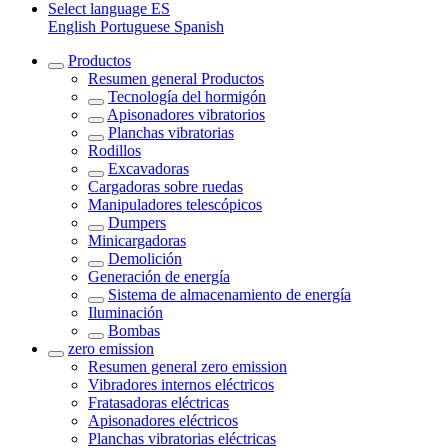
Select language
ES
English
Portuguese
Spanish
Productos
Resumen general
Productos
Tecnología del hormigón
Apisonadores vibratorios
Planchas vibratorias
Rodillos
Excavadoras
Cargadoras sobre ruedas
Manipuladores telescópicos
Dumpers
Minicargadoras
Demolición
Generación de energía
Sistema de almacenamiento de energía
Iluminación
Bombas
zero emission
Resumen general
zero emission
Vibradores internos eléctricos
Fratasadoras eléctricas
Apisonadores eléctricos
Planchas vibratorias eléctricas