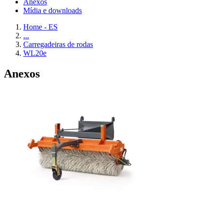
Anexos
Mídia e downloads
Home - ES
...
Carregadeiras de rodas
WL20e
Anexos