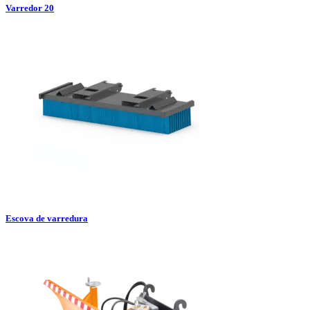
Varredor 20
Escova de varredura