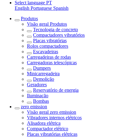
Select language
PT
English
Portuguese
Spanish
Produtos
Visão geral
Produtos
Tecnologia de concreto
Compactadores vibratórios
Placas vibratórias
Rolos compactadores
Escavadeiras
Carregadeiras de rodas
Carregadoras telescópicas
Dumpers
Minicarregadeira
Demolição
Geradores
Reservatório de energia
Iluminação
Bombas
zero emission
Visão geral
zero emission
Vibradores internos elétricos
Alisadora elétrica
Compactador elétrico
Placas vibratórias elétricas