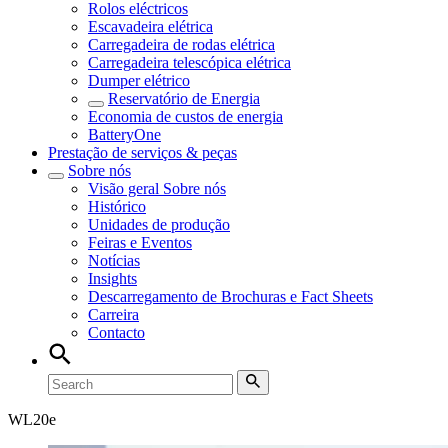
Rolos eléctricos
Escavadeira elétrica
Carregadeira de rodas elétrica
Carregadeira telescópica elétrica
Dumper elétrico
Reservatório de Energia
Economia de custos de energia
BatteryOne
Prestação de serviços & peças
Sobre nós
Visão geral
Sobre nós
Histórico
Unidades de produção
Feiras e Eventos
Notícias
Insights
Descarregamento de Brochuras e Fact Sheets
Carreira
Contacto
WL
20e