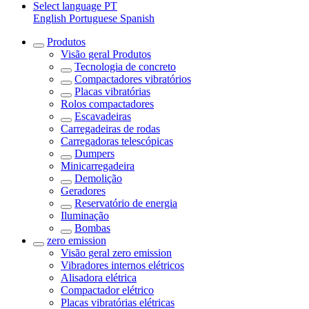
Select language
PT
English
Portuguese
Spanish
Produtos
Visão geral
Produtos
Tecnologia de concreto
Compactadores vibratórios
Placas vibratórias
Rolos compactadores
Escavadeiras
Carregadeiras de rodas
Carregadoras telescópicas
Dumpers
Minicarregadeira
Demolição
Geradores
Reservatório de energia
Iluminação
Bombas
zero emission
Visão geral
zero emission
Vibradores internos elétricos
Alisadora elétrica
Compactador elétrico
Placas vibratórias elétricas