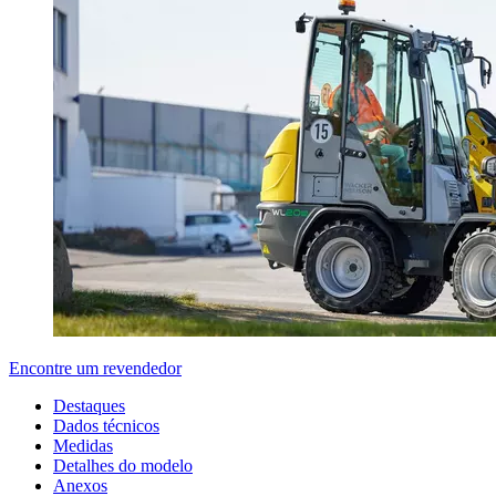
Encontre um revendedor
Destaques
Dados técnicos
Medidas
Detalhes do modelo
Anexos