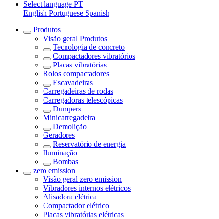
Select language
PT
English
Portuguese
Spanish
Produtos
Visão geral
Produtos
Tecnologia de concreto
Compactadores vibratórios
Placas vibratórias
Rolos compactadores
Escavadeiras
Carregadeiras de rodas
Carregadoras telescópicas
Dumpers
Minicarregadeira
Demolição
Geradores
Reservatório de energia
Iluminação
Bombas
zero emission
Visão geral
zero emission
Vibradores internos elétricos
Alisadora elétrica
Compactador elétrico
Placas vibratórias elétricas