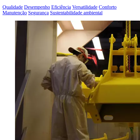
Qualidade
Desempenho
Eficiência
Versatilidade
Conforto
Manutenção
Segurança
Sustentabilidade ambiental