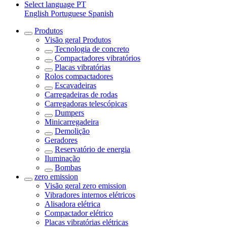
Select language
PT
English
Portuguese
Spanish
Produtos
Visão geral
Produtos
Tecnologia de concreto
Compactadores vibratórios
Placas vibratórias
Rolos compactadores
Escavadeiras
Carregadeiras de rodas
Carregadoras telescópicas
Dumpers
Minicarregadeira
Demolição
Geradores
Reservatório de energia
Iluminação
Bombas
zero emission
Visão geral
zero emission
Vibradores internos elétricos
Alisadora elétrica
Compactador elétrico
Placas vibratórias elétricas