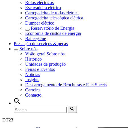
Rolos eléctricos
Escavadeira elétrica
Carregadeira de rodas elétrica
Carregadeira telescópica elétrica
Dumper elétrico
Reservatório de Energia
Economia de custos de energia
BatteryOne
Prestação de serviços & peças
Sobre nós
Visão geral
Sobre nós
Histórico
Unidades de produção
Feiras e Eventos
Notícias
Insights
Descarregamento de Brochuras e Fact Sheets
Carreira
Contacto
DT
23