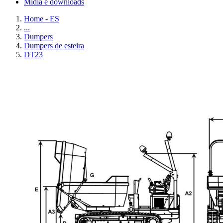
Mídia e downloads
Home - ES
...
Dumpers
Dumpers de esteira
DT23