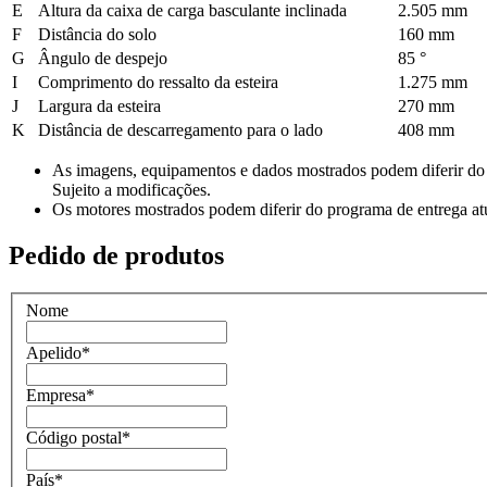
E
Altura da caixa de carga basculante inclinada
2.505 mm
F
Distância do solo
160 mm
G
Ângulo de despejo
85 °
I
Comprimento do ressalto da esteira
1.275 mm
J
Largura da esteira
270 mm
K
Distância de descarregamento para o lado
408 mm
As imagens, equipamentos e dados mostrados podem diferir do p
Sujeito a modificações.
Os motores mostrados podem diferir do programa de entrega atua
Pedido de produtos
Nome
Apelido
*
Empresa
*
Código postal
*
País
*