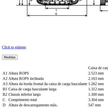
Click to enlarge
Medidas
Caixa de car
A1
Altura ROPS
2.523 mm
A2
Altura ROPS inclinada
2.163 mm
A3
Altura da borda frontal da caixa de carga basculante
1.262 mm
B1
Caixa de carga basculante larga
1.312 mm
B2
Chassis inferior largo
1.300 mm
C
Comprimento total
3.304 mm
D
Altura de descarregamento máx.
547 mm