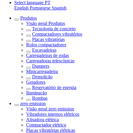
Select language
PT
English
Portuguese
Spanish
Produtos
Visão geral
Produtos
Tecnologia de concreto
Compactadores vibratórios
Placas vibratórias
Rolos compactadores
Escavadeiras
Carregadeiras de rodas
Carregadoras telescópicas
Dumpers
Minicarregadeira
Demolição
Geradores
Reservatório de energia
Iluminação
Bombas
zero emission
Visão geral
zero emission
Vibradores internos elétricos
Alisadora elétrica
Compactador elétrico
Placas vibratórias elétricas