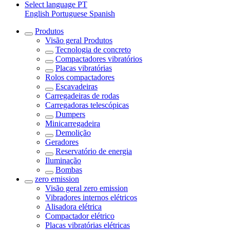
Select language
PT
English
Portuguese
Spanish
Produtos
Visão geral
Produtos
Tecnologia de concreto
Compactadores vibratórios
Placas vibratórias
Rolos compactadores
Escavadeiras
Carregadeiras de rodas
Carregadoras telescópicas
Dumpers
Minicarregadeira
Demolição
Geradores
Reservatório de energia
Iluminação
Bombas
zero emission
Visão geral
zero emission
Vibradores internos elétricos
Alisadora elétrica
Compactador elétrico
Placas vibratórias elétricas