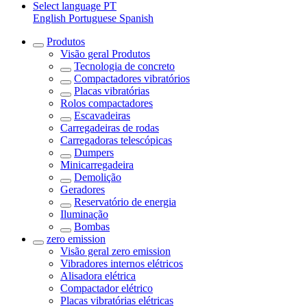
Select language
PT
English
Portuguese
Spanish
Produtos
Visão geral
Produtos
Tecnologia de concreto
Compactadores vibratórios
Placas vibratórias
Rolos compactadores
Escavadeiras
Carregadeiras de rodas
Carregadoras telescópicas
Dumpers
Minicarregadeira
Demolição
Geradores
Reservatório de energia
Iluminação
Bombas
zero emission
Visão geral
zero emission
Vibradores internos elétricos
Alisadora elétrica
Compactador elétrico
Placas vibratórias elétricas