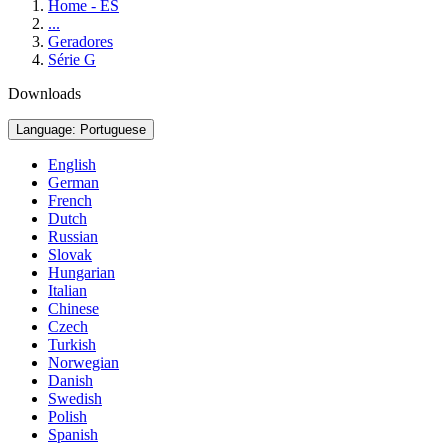
Home - ES
...
Geradores
Série G
Downloads
Language: Portuguese
English
German
French
Dutch
Russian
Slovak
Hungarian
Italian
Chinese
Czech
Turkish
Norwegian
Danish
Swedish
Polish
Spanish