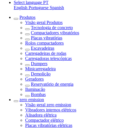
Select language
PT
English
Portuguese
Spanish
Produtos
Visão geral
Produtos
Tecnologia de concreto
Compactadores vibratórios
Placas vibratórias
Rolos compactadores
Escavadeiras
Carregadeiras de rodas
Carregadoras telescópicas
Dumpers
Minicarregadeira
Demolição
Geradores
Reservatório de energia
Iluminação
Bombas
zero emission
Visão geral
zero emission
Vibradores internos elétricos
Alisadora elétrica
Compactador elétrico
Placas vibratórias elétricas