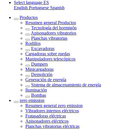
Select language
ES
English
Portuguese
Spanish
Productos
Resumen general
Productos
Tecnología del hormigón
Apisonadores vibratorios
Planchas vibratorias
Rodillos
Excavadoras
Cargadoras sobre ruedas
Manipuladores telescópicos
Dumpers
Minicargadoras
Demolición
Generación de energía
Sistema de almacenamiento de energía
Iluminación
Bombas
zero emission
Resumen general
zero emission
Vibradores internos eléctricos
Fratasadoras eléctricas
Apisonadores eléctricos
Planchas vibratorias eléctricas