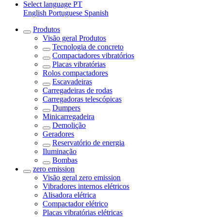
Select language
PT
English
Portuguese
Spanish
Produtos
Visão geral
Produtos
Tecnologia de concreto
Compactadores vibratórios
Placas vibratórias
Rolos compactadores
Escavadeiras
Carregadeiras de rodas
Carregadoras telescópicas
Dumpers
Minicarregadeira
Demolição
Geradores
Reservatório de energia
Iluminação
Bombas
zero emission
Visão geral
zero emission
Vibradores internos elétricos
Alisadora elétrica
Compactador elétrico
Placas vibratórias elétricas